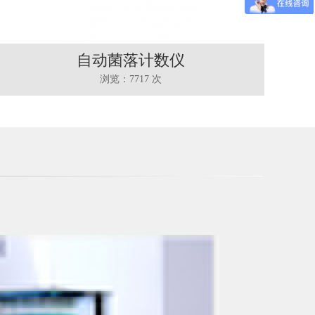
自动菌落计数仪
F
浏览：7717 次